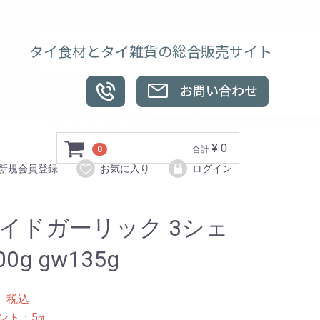
タイ食材とタイ雑貨の総合販売サイト
¥ 0
0
合計
新規会員登録
お気に入り
ログイン
イドガーリック 3シェ
00g gw135g
0
税込
ント：
5
pt