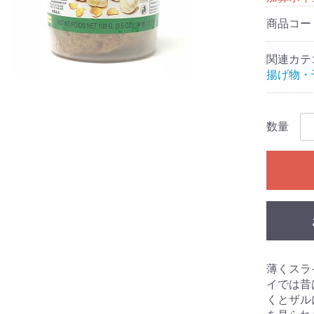
商品コー
関連カテ
揚げ物・
数量
薄くスラ
イでは昔
くとザル