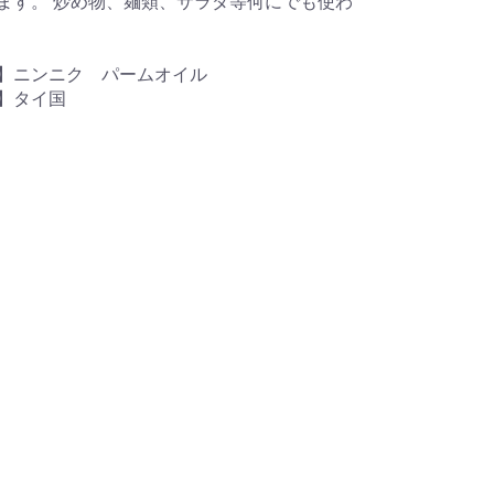
ます。 炒め物、麺類、サラダ等何にでも使わ
】ニンニク パームオイル
】タイ国