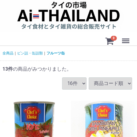
Menu
0
全商品
ビン詰・缶詰類
フルーツ缶
13
件
の商品がみつかりました。