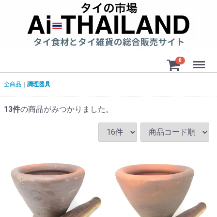
Menu
0
全商品
調理器具
13
件
の商品がみつかりました。