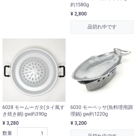
約1580g
¥ 2,800
品切れ中です
6028 モームーガタ(タイ風す
6030 モーペッサ(魚料理用調
き焼き鍋) gw約390g
理鍋) gw約1220g
¥ 3,280
¥ 3,200
数量