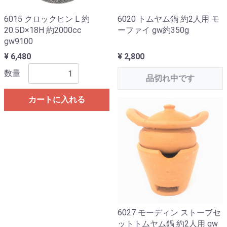
6015 クロックヒン L 約
6020 トムヤム鍋 約2人用 モ
20.5D×18H 約2000cc
ーファイ gw約350g
gw9100
¥ 6,480
¥ 2,800
数量
品切れ中です
カートに入れる
6027 モーディン ストーブセ
ットトムヤム鍋 約2人用 gw