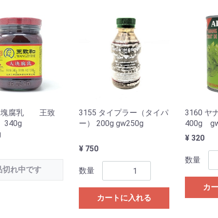
1 大塊腐乳 王致
3155 タイプラー（タイパ
3160
340g
ー） 200g gw250g
400g g
g
¥ 320
¥ 750
数量
品切れ中です
数量
カ
カートに入れる