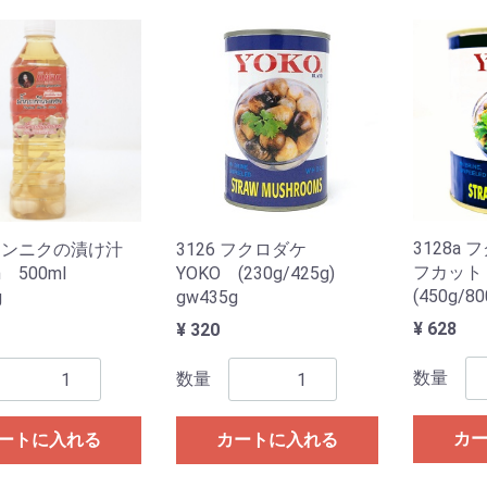
3128a
3126 フクロダケ
8 ニンニクの漬け汁
フカット
YOKO (230g/425g)
n 500ml
(450g/8
gw435g
g
¥ 628
¥ 320
数量
数量
カ
カートに入れる
ートに入れる