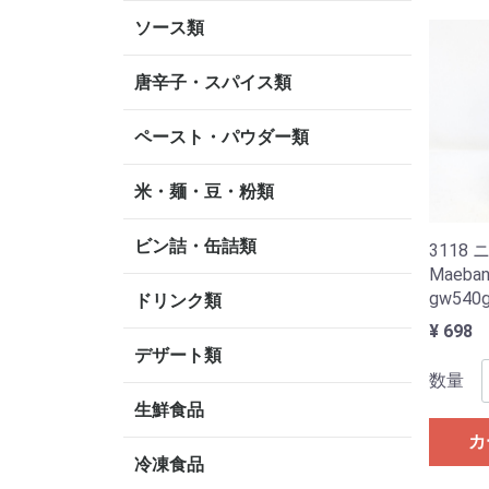
ソース類
唐辛子・スパイス類
ペースト・パウダー類
米・麺・豆・粉類
ビン詰・缶詰類
311
Maeba
gw540
ドリンク類
¥ 698
デザート類
数量
生鮮食品
カ
冷凍食品