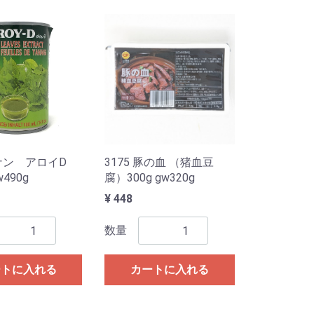
 ヤナン アロイD
3175 豚の血 （猪血豆
w490g
腐）300g gw320g
¥ 448
数量
ートに入れる
カートに入れる