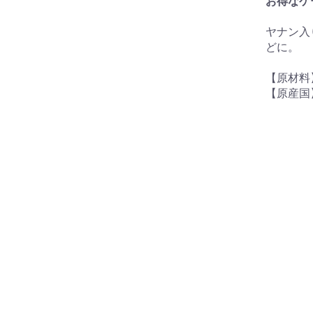
お得なケ
ヤナン入
どに。
【原材
【原産国