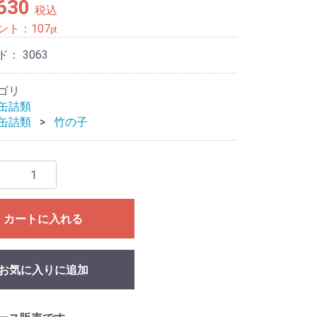
,630
税込
ント：
107
pt
ド：
3063
ゴリ
缶詰類
缶詰類
竹の子
カートに入れる
お気に入りに追加