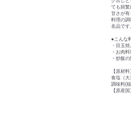
ク出しと
ても頻繁
甘さが有
料理の調
名品です
●こんな
・目玉焼
・お肉料
・炒飯の
【原材料
食塩（大
調味料(核
【原産国