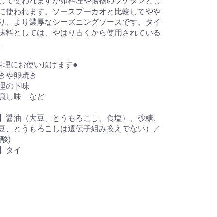
して使われますが卵料理や揚物のツケダレとし
に使われます。ソースプーカオと比較してやや
り、より濃厚なシーズニングソースです。タイ
味料としては、やはり古くから使用されている
。
料理にお使い頂けます●
きや卵焼き
理の下味
隠し味 など
】醤油（大豆、とうもろこし、食塩）、砂糖、
豆、とうもろこしは遺伝子組み換えでない）／
酸)
】タイ