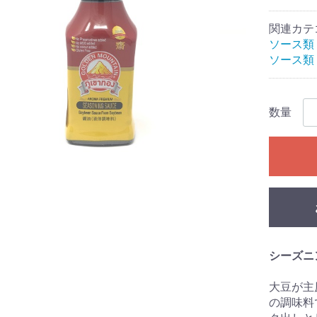
関連カテ
ソース類
ソース類
数量
シーズニ
大豆が主
の調味料