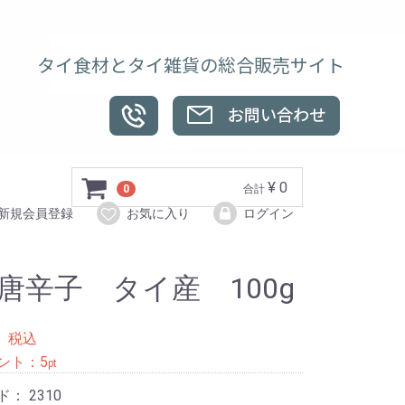
タイ食材とタイ雑貨の総合販売サイト
¥ 0
0
合計
新規会員登録
お気に入り
ログイン
唐辛子 タイ産 100g
0
税込
ント：
5
pt
ド：
2310