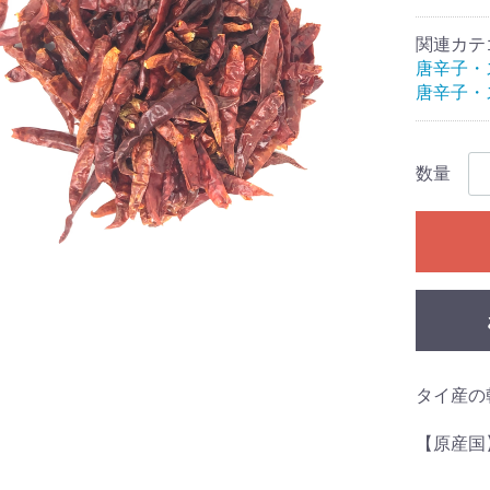
関連カテ
唐辛子・
唐辛子・
数量
タイ産の
【原産国