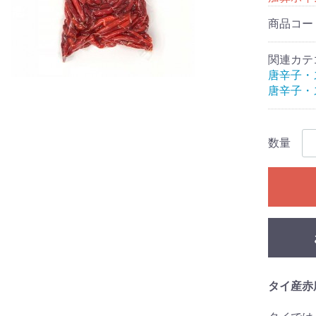
商品コー
関連カテ
唐辛子・
唐辛子・
数量
タイ産赤