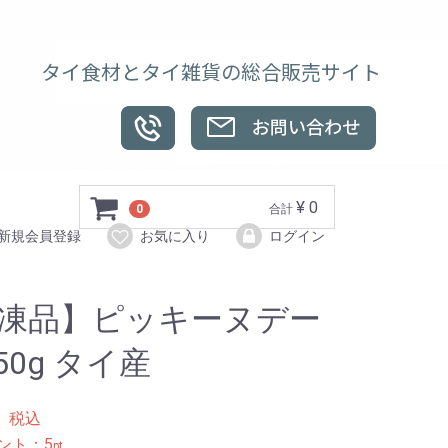
タイ食材とタイ雑貨の総合販売サイト
¥ 0
0
合計
新規会員登録
お気に入り
ログイン
凍品】ピッキーヌデー
50g タイ産
8
税込
ント：
5
pt