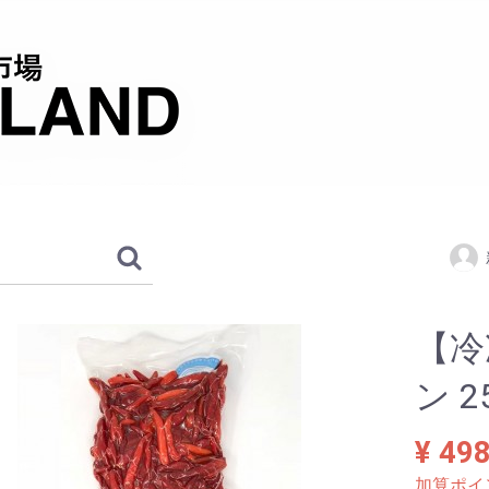
【冷
ン 2
¥ 49
加算ポイ