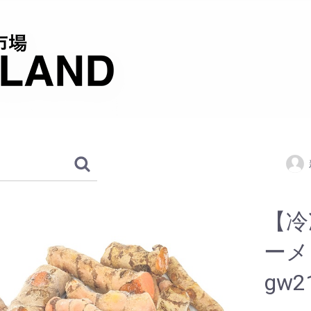
【冷
ーメ
gw2