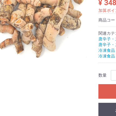
¥ 34
加算ポイ
商品コー
関連カテ
唐辛子・
唐辛子・
冷凍食品
冷凍食品
数量