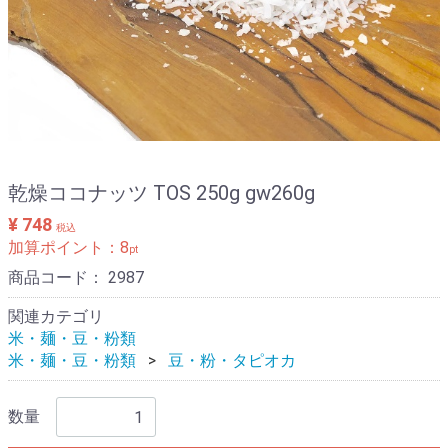
乾燥ココナッツ TOS 250g gw260g
¥ 748
税込
加算ポイント：
8
pt
商品コード：
2987
関連カテゴリ
米・麺・豆・粉類
米・麺・豆・粉類
豆・粉・タピオカ
数量