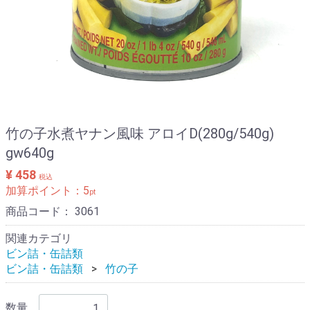
竹の子水煮ヤナン風味 アロイD(280g/540g)
gw640g
¥ 458
税込
加算ポイント：
5
pt
商品コード：
3061
関連カテゴリ
ビン詰・缶詰類
ビン詰・缶詰類
竹の子
数量