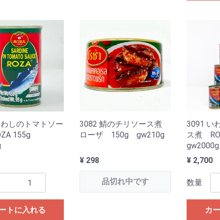
 いわしのトマトソー
3082 鯖のチリソース煮
3091 
ZA 155g
ローザ 150g gw210g
ス煮 RO
g
gw2000g
¥ 298
¥ 2,700
品切れ中です
数量
ートに入れる
カ