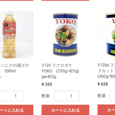
3128a
3126 フクロダケ
8 ニンニクの漬け汁
フカット
YOKO (230g/425g)
n 500ml
(450g/8
gw435g
g
¥ 628
¥ 320
数量
数量
カ
カートに入れる
ートに入れる