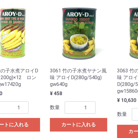
 竹の子水煮アロイD
3061 竹の子水煮ヤナン風
3063 
/1200g)×12 ロン
味 アロイD(280g/540g)
味 アロイ
w17420g
gw640g
D(280g/5
gw15860
0
¥ 458
¥ 10,630
数量
数量
ートに入れる
カートに入れる
カ