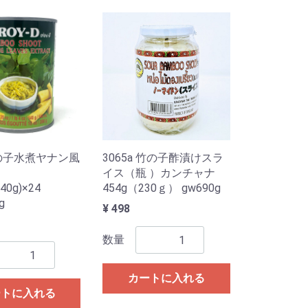
竹の子水煮ヤナン風
3065a 竹の子酢漬けスラ
イス（瓶 ）カンチャナ
40g)×24
454g（230ｇ） gw690g
g
¥ 498
数量
カートに入れる
ートに入れる