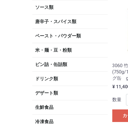
ソース類
唐辛子・スパイス類
ペースト・パウダー類
米・麺・豆・粉類
ビン詰・缶詰類
3060
(750g
グ缶 g
ドリンク類
¥ 11,40
デザート類
数量
生鮮食品
カ
冷凍食品