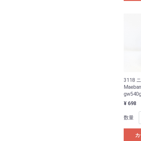
311
Maeba
gw540
¥ 698
数量
カ