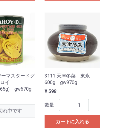
サワーマスタードグ
3111 天津冬菜 東永
アロイ
600g gw970g
565g) gw670g
¥ 598
数量
切れ中です
カートに入れる